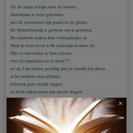
Zie de maan schijnt door de bomen.
Sinterklaas is weer gekomen.
met de stoomboot zijn paard en de pieten.
De Sinterklaastijd is gewoon om te genieten.
De kinderen maken hun verlanglijstjes al.
Maar je weet nooit welk cadeautje komen zal.
Elke avond zetten ze hun schoen.
wat zal sinterklaas er in doen???
en op 5 december gezellig met de familie bij elkaar.
al het lekkers staat al klaar.
iedereen gaat vrolijk zingen.
en denk alleen maar aan mooie dingen.
als je lief bent geeft de sint je wat kado's.
×
misschin wel iets wat jij uit het speelgoedboek uitkoos.
en als ze eindelijk alles hebben rond gebracht.
dan roept iedereen dankjewel tot volgende jaar met een
brede glimlach.