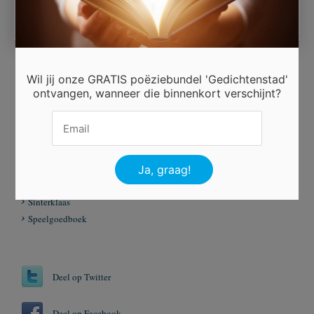
Wil jij onze GRATIS poëziebundel 'Gedichtenstad'
ontvangen, wanneer die binnenkort verschijnt?
Beoordeel dit gedicht
Er is 10 keer gestemd.
Tags
December
Sinterklaas
Speelgoedboek
Deel op Twitter
Deel op Facebook