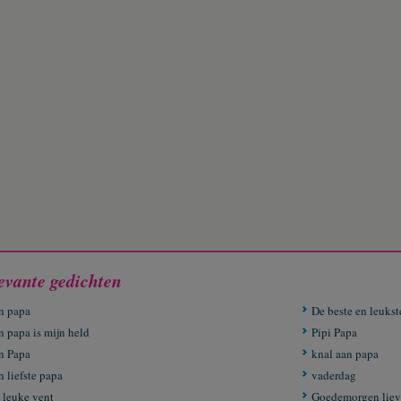
evante gedichten
n papa
De beste en leukst
n papa is mijn held
Pipi Papa
n Papa
knal aan papa
 liefste papa
vaderdag
 leuke vent
Goedemorgen liev