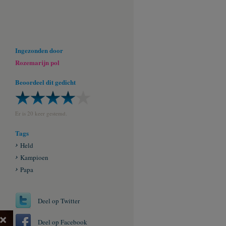
Ingezonden door
Rozemarijn pol
Beoordeel dit gedicht
Er is 20 keer gestemd.
Tags
Held
Kampioen
Papa
Deel op Twitter
×
Deel op Facebook