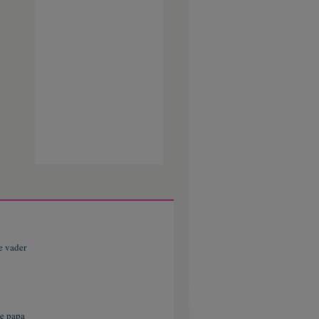
e vader
e papa