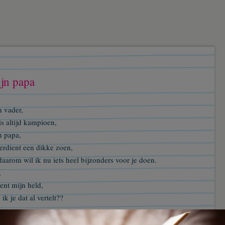
jn papa
n vader,
is altijd kampioen,
n papa,
erdient een dikke zoen,
aarom wil ik nu iets heel bijzonders voor je doen.
,
ent mijn held,
ik je dat al vertelt??
n papa