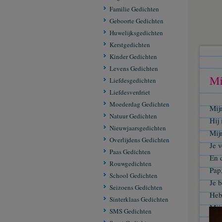
Familie Gedichten
Geboorte Gedichten
Huwelijksgedichten
Kerstgedichten
Kinder Gedichten
Levens Gedichten
Mi
Liefdesgedichten
Liefdesverdriet
Moederdag Gedichten
Mij
Natuur Gedichten
Hij 
Nieuwjaarsgedichten
Mij
Overlijdens Gedichten
Je v
Paas Gedichten
En d
Rouwgedichten
Pap
School Gedichten
Je b
Seizoens Gedichten
Heb 
Sinterklaas Gedichten
Mij
SMS Gedichten