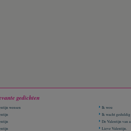
evante gedichten
entijn wensen
Ik wou
entijn
Ik wacht geduldig
entijn
De Valentijn van a
entijn
Lieve Valentijn.