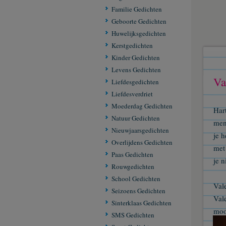
Familie Gedichten
Geboorte Gedichten
Huwelijksgedichten
Kerstgedichten
Kinder Gedichten
Levens Gedichten
Va
Liefdesgedichten
Liefdesverdriet
Moederdag Gedichten
Hart
Natuur Gedichten
men
Nieuwjaarsgedichten
je 
Overlijdens Gedichten
met
Paas Gedichten
je n
Rouwgedichten
School Gedichten
Val
Seizoens Gedichten
Val
Sinterklaas Gedichten
moo
SMS Gedichten
hee