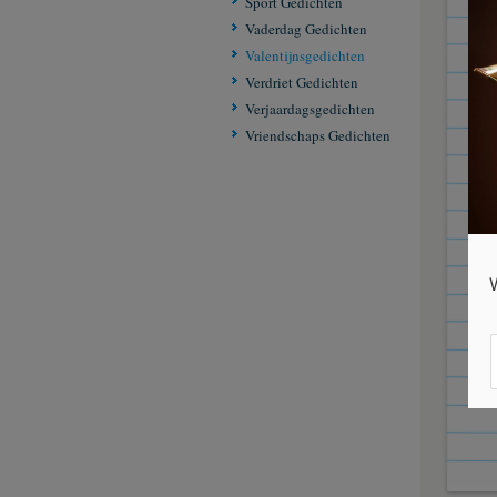
Sport Gedichten
Vaderdag Gedichten
een 
Valentijnsgedichten
het 
Verdriet Gedichten
kli
Verjaardagsgedichten
met 
Vriendschaps Gedichten
Vale
met 
schi
lief
in d
van
Van
Ged