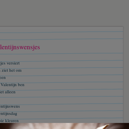
lentijnswensjes
jes versiert
 ziet het om
heen
 Valentijn ben
iet alleen
entijnswens
entijnsdag
ie kleuren
rlijke bloemengeuren