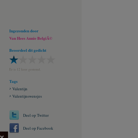
Ingezonden door
Van Hees Annie BelgiÃ©
Beoordeel dit gedicht
Er is 12 keer gestemd.
Tags
Valentijn
Valentijnswensjes
Deel op Twitter
Deel op Facebook
×