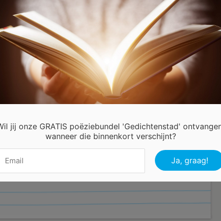
winkel van glinster
is Valentijn
nk op deze dag
een glaasje wijn
ntijn
pijl en boog
et Valentijn
deshartjes
Wil jij onze GRATIS poëziebundel 'Gedichtenstad' ontvangen
e kleur
wanneer die binnenkort verschijnt?
 een regenboog
 Hees Annie BelgiÃ©
ichtenstadnl