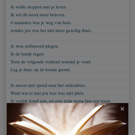
Je wilde stoppen met je leven.
Ik wil dit nooit meer beleven.
4 maanden was je weg van huis.
zonder jou was het niet meer gezellig thuis.
Je wou zelfmoord plegen.
In de harde regen.
Toen de volgende ochtend iemand je vond.
Lag je daar, op de koude grond.
Je moest met spoed naar het ziekenhuis.
Want wat er met jou was was niet pluis.
Je voelde koud aan, en over mijn wang liep een traan.
×
Gelukkig ben je weer thuis.
En is het weer gezellig thuis.
Ik heb hier lang over getreurt.