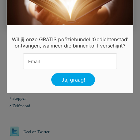
En hoop dat het nooit weer gebeurt.
Wil jij onze GRATIS poëziebundel 'Gedichtenstad'
ontvangen, wanneer die binnenkort verschijnt?
Beoordeel dit gedicht
Er is 6 keer gestemd.
Tags
Plegen
Stoppen
Zelfmoord
Deel op Twitter