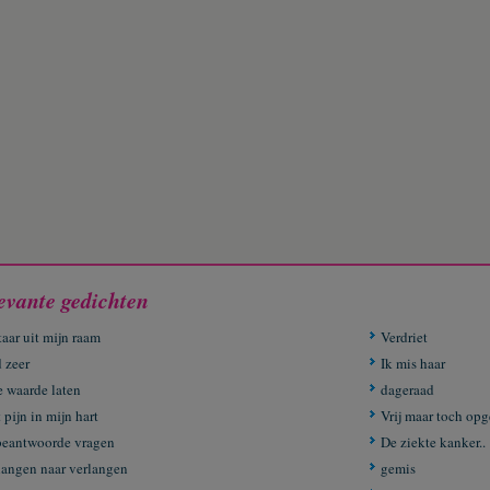
evante gedichten
taar uit mijn raam
Verdriet
 zeer
Ik mis haar
e waarde laten
dageraad
pijn in mijn hart
Vrij maar toch opg
eantwoorde vragen
De ziekte kanker..
langen naar verlangen
gemis