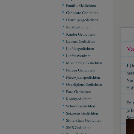
Familie Gedichten
Geboorte Gedichten
Huwelijksgedichten
Kerstgedichten
Kinder Gedichten
Levens Gedichten
Va
Liefdesgedichten
Liefdesverdriet
Moederdag Gedichten
Jij 
Natuur Gedichten
maar
Nieuwjaarsgedichten
Nooi
Overlijdens Gedichten
te d
Paas Gedichten
Rouwgedichten
En t
School Gedichten
je b
Seizoens Gedichten
Som
Sinterklaas Gedichten
dat 
SMS Gedichten