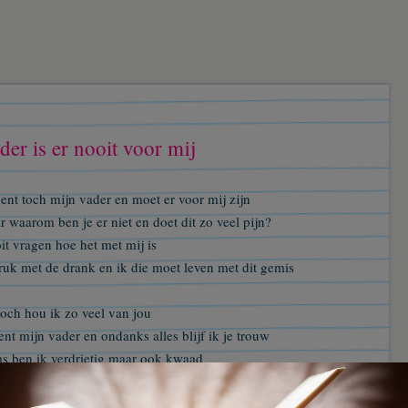
der is er nooit voor mij
bent toch mijn vader en moet er voor mij zijn
 waarom ben je er niet en doet dit zo veel pijn?
t vragen hoe het met mij is
ruk met de drank en ik die moet leven met dit gemis
och hou ik zo veel van jou
ent mijn vader en ondanks alles blijf ik je trouw
s ben ik verdrietig maar ook kwaad
je mij telkens voor de drank verlaat