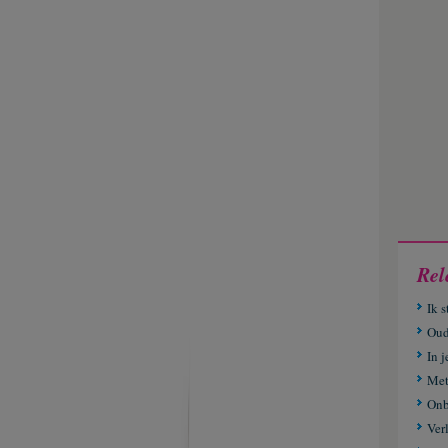
Rel
Ik s
Oud
In j
Met 
Onb
Ver