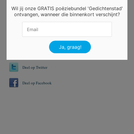
Wil jij onze GRATIS poëziebundel 'Gedichtenstad'
ontvangen, wanneer die binnenkort verschijnt?
Er is 3 keer gestemd.
Tags
Vechten
Verdriet
Deel op Twitter
Deel op Facebook