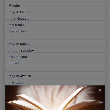
Vlinder
mag ik kleuren
in je vleugels
met tranen
van verdriet
mag ik huilen
in jouw schaduw
als niemand
dit ziet
mag ik dwalen
o zo zacht
in de donkere
×
koude nacht
C Van Hees Annie