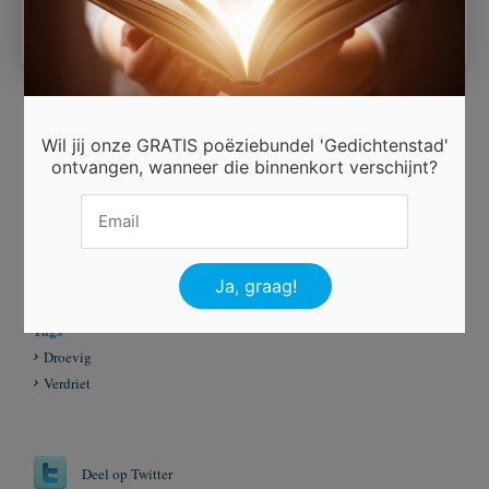
Wil jij onze GRATIS poëziebundel 'Gedichtenstad'
Ingezonden door
ontvangen, wanneer die binnenkort verschijnt?
Van Hees Annie Belgie
Beoordeel dit gedicht
Er is 8 keer gestemd.
Tags
Droevig
Verdriet
Deel op Twitter