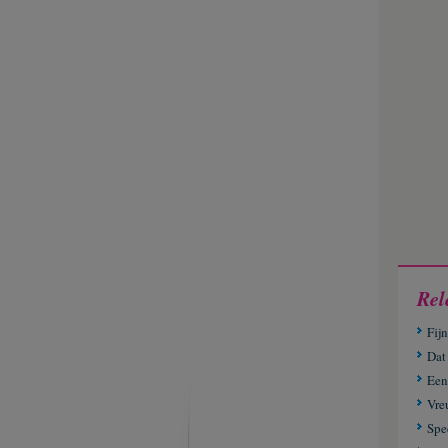
Rel
Fij
Dat
Een
Vre
Spe