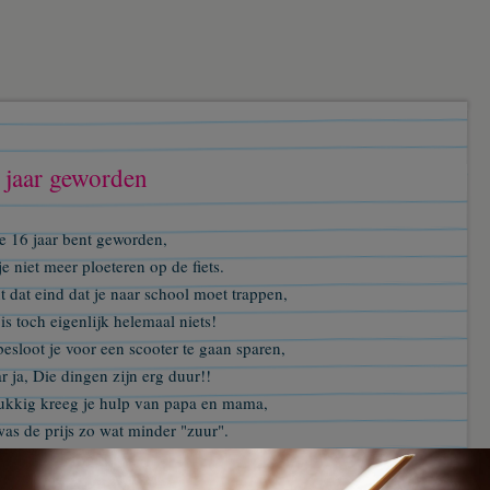
 jaar geworden
e 16 jaar bent geworden,
je niet meer ploeteren op de fiets.
 dat eind dat je naar school moet trappen,
is toch eigenlijk helemaal niets!
esloot je voor een scooter te gaan sparen,
 ja, Die dingen zijn erg duur!!
ukkig kreeg je hulp van papa en mama,
as de prijs zo wat minder "zuur".
is de scooter er dus TÃ³ch gekomen
un je je fiets nu laten staan.