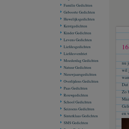
Familie Gedichten
Geboorte Gedichten
Huwelijksgedichten
Kerstgedichten
Kinder Gedichten
Levens Gedichten
16
Liefdesgedichten
Liefdesverdriet
Moederdag Gedichten
nu j
Natuur Gedichten
wil 
Nieuwjaarsgedichten
want
Overlijdens Gedichten
Dat 
Paas Gedichten
Zo b
Rouwgedichten
Maar
School Gedichten
Gel
Seizoens Gedichten
en w
Sinterklaas Gedichten
Zo 
SMS Gedichten
En k