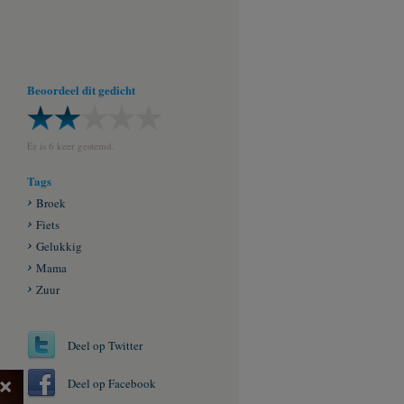
Beoordeel dit gedicht
Er is 6 keer gestemd.
Tags
Broek
Fiets
Gelukkig
Mama
Zuur
Deel op Twitter
×
Deel op Facebook