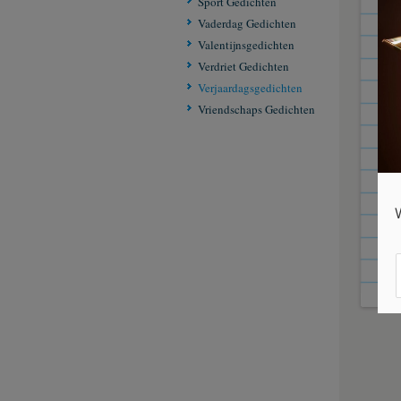
Sport Gedichten
Maar
Vaderdag Gedichten
Tre
Valentijnsgedichten
En 
Verdriet Gedichten
hoe
Verjaardagsgedichten
En v
Vriendschaps Gedichten
Heb
Ik w
Heel
Maa
Naar