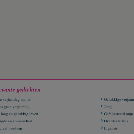
evante gedichten
ne verjaardag mama!
Gelukkige verjaar
 is geen verjaardag
Jarig
 lang en gelukkig leven
Gefeliciteerd mijn
ugde en zonneschijn
Overdekte fiets
ciaal vandaag
Ergernis