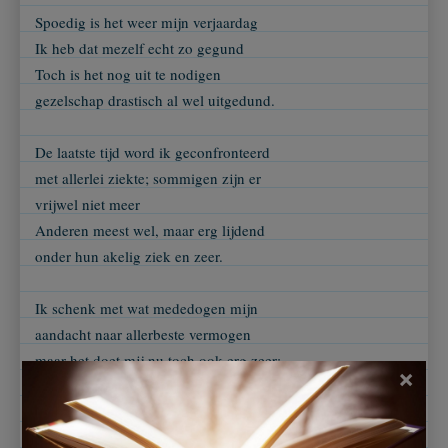
Spoedig is het weer mijn verjaardag
Ik heb dat mezelf echt zo gegund
Toch is het nog uit te nodigen
gezelschap drastisch al wel uitgedund.
De laatste tijd word ik geconfronteerd
met allerlei ziekte; sommigen zijn er
vrijwel niet meer
Anderen meest wel, maar erg lijdend
onder hun akelig ziek en zeer.
Ik schenk met wat mededogen mijn
aandacht naar allerbeste vermogen
maar het doet mij nu toch ook erg zeer:
×
Een vreugdevolle gebeurtenis als een
verjaardag, vier ik die straksjes niet meer?