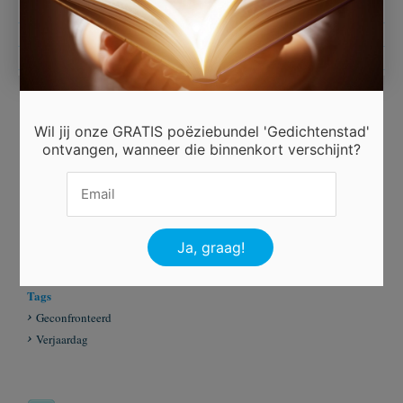
Dakoyria, 2015.
Wil jij onze GRATIS poëziebundel 'Gedichtenstad'
Ingezonden door
ontvangen, wanneer die binnenkort verschijnt?
Dakoyria
Beoordeel dit gedicht
Er is 2 keer gestemd.
Tags
Geconfronteerd
Verjaardag