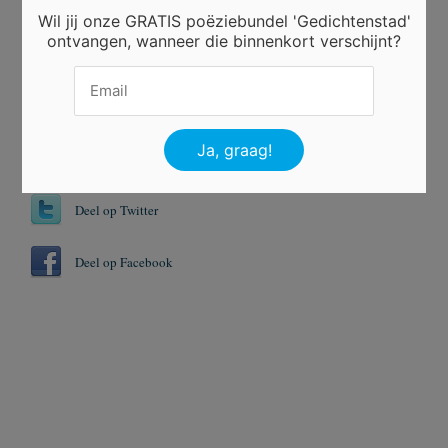
Wil jij onze GRATIS poëziebundel 'Gedichtenstad'
Tags
ontvangen, wanneer die binnenkort verschijnt?
Dingen
Leven
Verjaren
Wijsheid
Deel op Twitter
Deel op Facebook