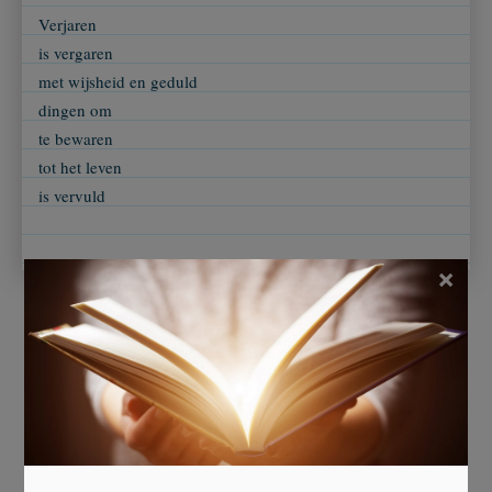
Verjaren
is vergaren
met wijsheid en geduld
dingen om
te bewaren
tot het leven
is vervuld
×
Beoordeel dit gedicht
Er is 10 keer gestemd.