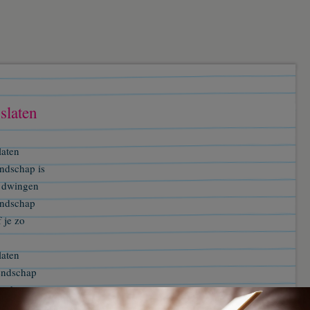
slaten
laten
endschap is
t dwingen
endschap
 je zo
laten
endschap
een keuze
jezelf maakt