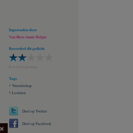
Ingezonden door
Van Hees Annie Belgie
Beoordeel dit gedicht
Er is 6 keer gestemd.
Tags
Vriendschap
Loslaten
Deel op Twitter
Deel op Facebook
×