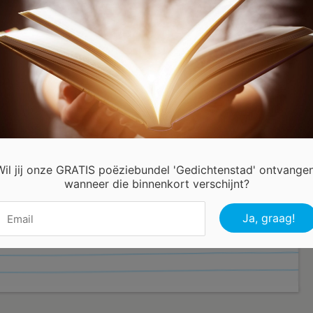
laten
eter dan
 vriendschap
verziekt is
laten
 versterken
vriendschap
Wil jij onze GRATIS poëziebundel 'Gedichtenstad' ontvangen
sterk maken
wanneer die binnenkort verschijnt?
 duidelijke
praken
an Hees Annie Belgie