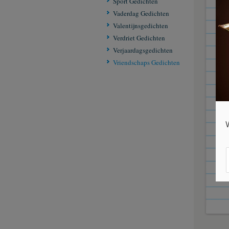
Sport Gedichten
Vaderdag Gedichten
Los
Valentijnsgedichten
is b
Verdriet Gedichten
een
Verjaardagsgedichten
die 
Vriendschaps Gedichten
Los
laat
de 
zo 
door
Afs
C V