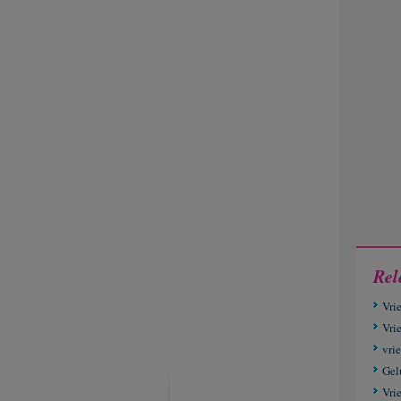
Rel
Vri
Vrie
vri
Gel
Vri