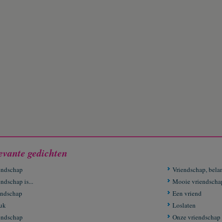
evante gedichten
endschap
Vriendschap, belan
ndschap is...
Mooie vriendscha
endschap
Een vriend
uk
Loslaten
endschap
Onze vriendschap