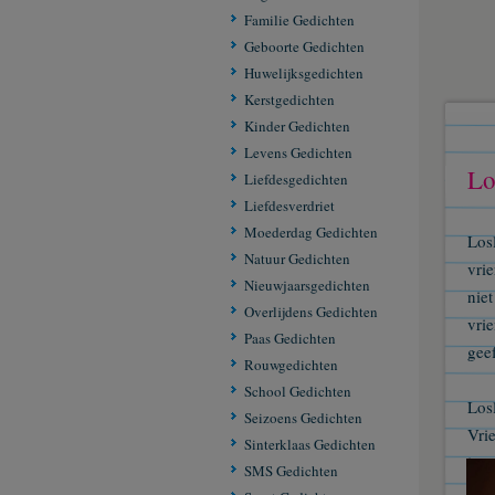
Familie Gedichten
Geboorte Gedichten
Huwelijksgedichten
Kerstgedichten
Kinder Gedichten
Levens Gedichten
Lo
Liefdesgedichten
Liefdesverdriet
Moederdag Gedichten
Los
Natuur Gedichten
vri
Nieuwjaarsgedichten
nie
Overlijdens Gedichten
vri
Paas Gedichten
geef
Rouwgedichten
School Gedichten
Los
Seizoens Gedichten
Vri
Sinterklaas Gedichten
is 
SMS Gedichten
die 