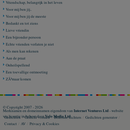
Vriendschap, belangrijk in het leven
Voor mij ben jij..
Voor mij ben jij de meeste
Bedankt en tot ziens
Lieve vriendin
Een bijzonder persoon
Echte vrienden verlaten je niet
Als men kan rekenen
Aan de praat
Onheilspellend
Een toevallige ontmoeting
ZÃ³maar komen
© Copyright 2007 - 2026
Internet Ventures Ltd
Merknamen en domeinnamen eigendom van
- website
Volo Media Ltd
via licentie in beheer door
Gedichten
/
Gedicht vormen
/
Bekende dichters
/
Gedichten generator
/
Contact
/
AV
/
Privacy & Cookies