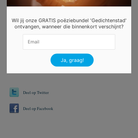
Beoordeel dit gedicht
Wil jij onze GRATIS poëziebundel 'Gedichtenstad'
Er is 24 keer gestemd.
ontvangen, wanneer die binnenkort verschijnt?
Tags
Dipje
Gelukkig
Schouder
Steeds
Deel op Twitter
Deel op Facebook