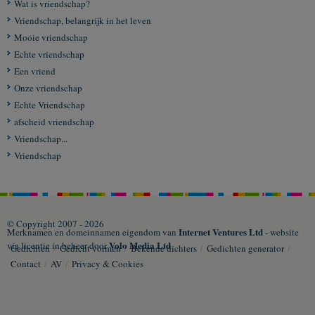
Wat is vriendschap?
Vriendschap, belangrijk in het leven
Mooie vriendschap
Echte vriendschap
Een vriend
Onze vriendschap
Echte Vriendschap
afscheid vriendschap
Vriendschap...
Vriendschap
© Copyright 2007 - 2026
Internet Ventures Ltd
Merknamen en domeinnamen eigendom van
- website
Volo Media Ltd
via licentie in beheer door
Gedichten
/
Gedicht vormen
/
Bekende dichters
/
Gedichten generator
/
Contact
/
AV
/
Privacy & Cookies