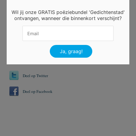
Wil jij onze GRATIS poëziebundel 'Gedichtenstad'
Er is 4 keer gestemd.
ontvangen, wanneer die binnenkort verschijnt?
Tags
Abnormaal
Iedereen
Vriendschap
Deel op Twitter
Deel op Facebook