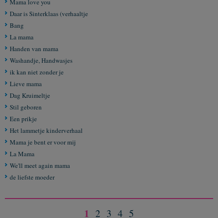
Mama love you
Daar is Sinterklaas (verhaaltje
Bang
La mama
Handen van mama
Washandje, Handwasjes
ik kan niet zonder je
Lieve mama
Dag Kruimeltje
Stil geboren
Een prikje
Het lammetje kinderverhaal
Mama je bent er voor mij
La Mama
We'll meet again mama
de liefste moeder
1
2
3
4
5