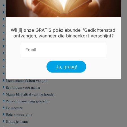
Lieve mama
Mama, je bent alles voor mij!
Mijn mama
Verkeerd
Wil jij onze GRATIS poëziebundel 'Gedichtenstad'
mama ik mis je
ontvangen, wanneer die binnenkort verschijnt?
Fijne verjaardag mama!
Mama ik hou van je
lieve Mama
corona door de ogen van een kat
corona door de ogen van een kat
Mama, I â™¥ you!
Lieve mama ik hou van jou
Een bloem voor mama
Mama blijf altijd van me houden
Papa en mama lang gewacht
De meester
Hele nieuwe klus
Ik mis je mana