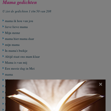
Mama gedichten
U ziet de gedichten 1 t/m 50 van 208
mama ik hou van jou
lieve lieve mama
Mijn mzmz
mama hier mama daar
mijn mama
In mama's buikje
Altijd staat ons mam klaar
Mama is van mij
Een mooie dag in Mei
mama
Mama's
×
mama voor altijd
mama is just the best
Ik mis je mama
Mijn mama
mama ilove you