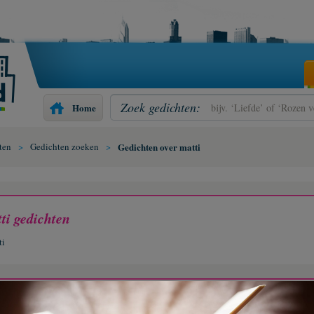
Zoek gedichten:
Home
ten
>
Gedichten zoeken
>
Gedichten over matti
ti gedichten
ti
ichten zoeken