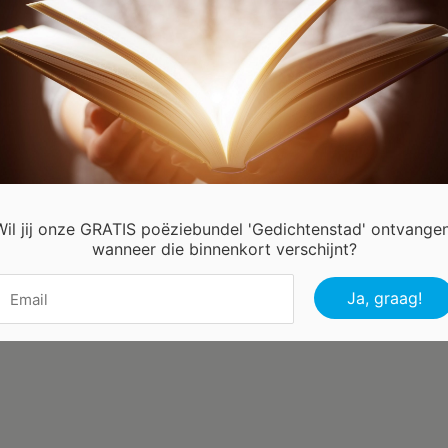
dichtenStad.nl staan veel gedichten, wanneer u geen passend
ht kunt vinden kun u onze zoekfunctie gebruiken.
minimaal 3 tekens
uik
om te zoeken, anders kunnen wij geen
hten voor u vinden.
oeken:
Wil jij onze GRATIS poëziebundel 'Gedichtenstad' ontvangen
wanneer die binnenkort verschijnt?