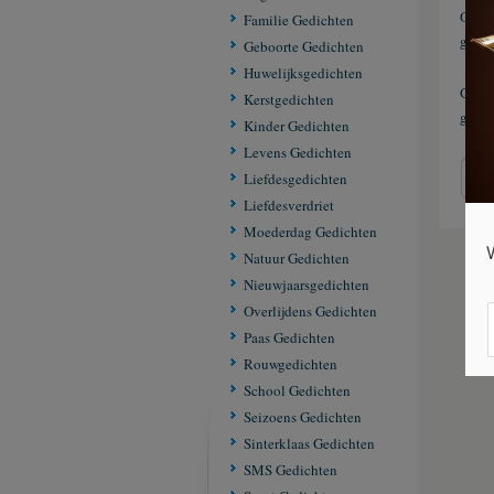
Op Ge
Familie Gedichten
gedic
Geboorte Gedichten
Huwelijksgedichten
Gebr
Kerstgedichten
gedic
Kinder Gedichten
Levens Gedichten
Z
Liefdesgedichten
Liefdesverdriet
Moederdag Gedichten
Natuur Gedichten
Nieuwjaarsgedichten
Overlijdens Gedichten
Paas Gedichten
Rouwgedichten
School Gedichten
Seizoens Gedichten
Sinterklaas Gedichten
SMS Gedichten