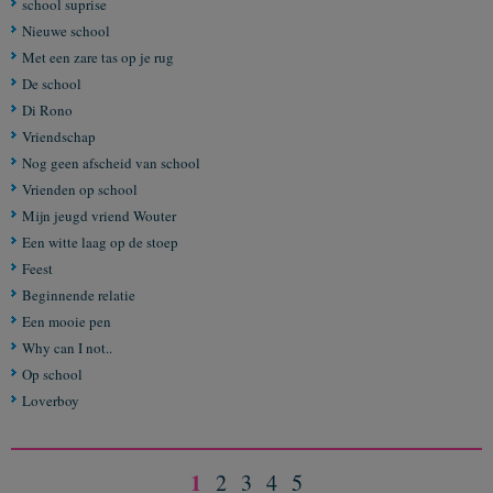
school suprise
Nieuwe school
Met een zare tas op je rug
De school
Di Rono
Vriendschap
Nog geen afscheid van school
Vrienden op school
Mijn jeugd vriend Wouter
Een witte laag op de stoep
Feest
Beginnende relatie
Een mooie pen
Why can I not..
Op school
Loverboy
1
2
3
4
5