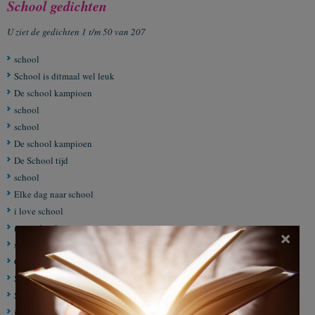
School gedichten
U ziet de gedichten 1 t/m 50 van 207
school
School is ditmaal wel leuk
De school kampioen
school
school
De school kampioen
De School tijd
school
Elke dag naar school
i love school
naar school
×
school-gedicht
Gepest worden op school
School werk
School,sinterklaas
i remember