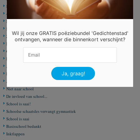
Bijna weer school
4 jaar geleden
Naar school
School
Wil jij onze GRATIS poëziebundel 'Gedichtenstad'
Zit niet zo te zeuren
ontvangen, wanneer die binnenkort verschijnt?
Met een zware tas op je rug
Ontzet
Fluorjasjes
Afscheid van de klas
De school is voorbij
Afscheid van de brugklas
Niet naar school
De invloed van school...
School is saai!
Schoolse schaatsles vervangt gymnastiek
School is saai
Basisschool bedankt
Inktlappen