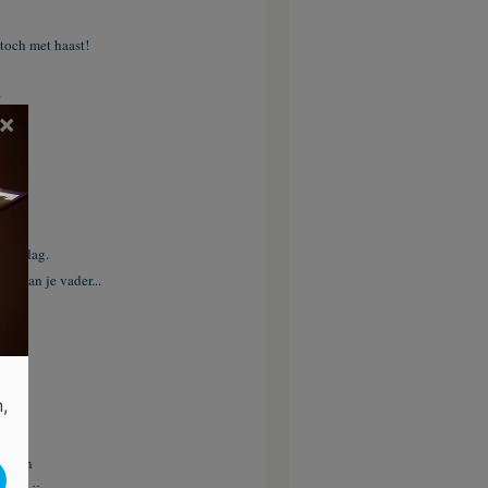
toch met haast!
×
eid
n bed
eze dag.
en dan je vader...
,
der
 keren