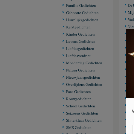
De 
Familie Gedichten
Mij
Geboorte Gedichten
Vad
Huwelijksgedichten
Nie
Kerstgedichten
Vad
Kinder Gedichten
Een
Levens Gedichten
Zo 
Liefdesgedichten
Je m
Liefdesverdriet
Vad
Moederdag Gedichten
Tro
Natuur Gedichten
vad
Nieuwjaarsgedichten
God
Overlijdens Gedichten
Mij
Paas Gedichten
Vad
Rouwgedichten
Dag
School Gedichten
Onz
Seizoens Gedichten
Mij
Sinterklaas Gedichten
Een
SMS Gedichten