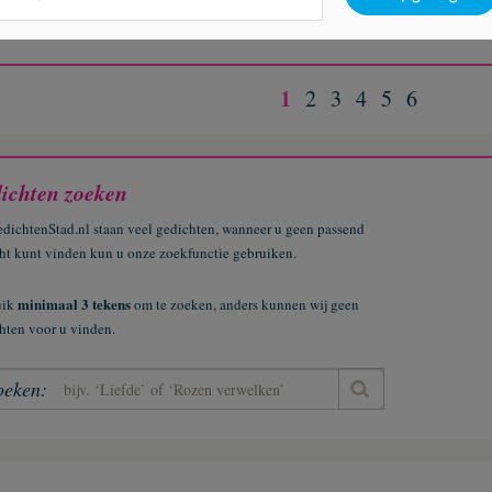
e hemelse vader
Vader is er nooit v
ieuw mijn vader
DANK VADER Y
1
2
3
4
5
6
ichten zoeken
dichtenStad.nl staan veel gedichten, wanneer u geen passend
ht kunt vinden kun u onze zoekfunctie gebruiken.
minimaal 3 tekens
uik
om te zoeken, anders kunnen wij geen
hten voor u vinden.
oeken: