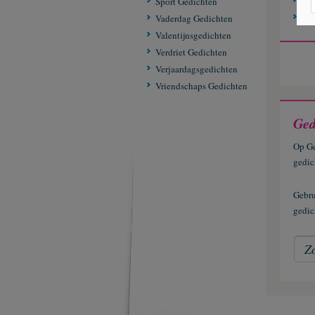
Onz
Sport Gedichten
Opn
Vaderdag Gedichten
Valentijnsgedichten
Verdriet Gedichten
Verjaardagsgedichten
Vriendschaps Gedichten
Ged
Op Ge
gedic
Gebr
gedic
Z