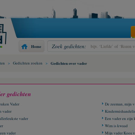
Zoek gedichten:
Home
ten
>
Gedichten zoeken
>
Gedichten over vader
er gedichten
euken Vader
De zeeman, mijn v
n vader
Kindermishandeli
allerleukste vader
Een vader en zijn 
er
Wim is kwaad
 een vader
Mijn vader Koos v