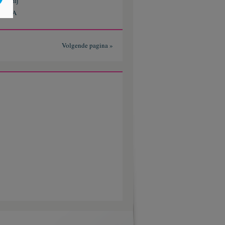
oor mij
ESHUA
Volgende pagina »