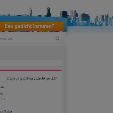
U ziet de gedichten 1 t/m 50 van 285
ader
ng
kind
an Strien