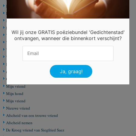
Mijn jeugd vriend Wouter
Een overleden vriend
Ben jij
lieve vriend
Wil jij onze GRATIS poëziebundel 'Gedichtenstad'
Vriend voor het leven
ontvangen, wanneer die binnenkort verschijnt?
Vriend
Van een goede vriend
Vriendschap
Rene Johannesen
mijn vriend
Ode aan Wout Huijkman
Mijn vriend
Mijn hond
Mijn vriend
Nieuwe vriend
Afscheid van een trouwe vriend
Afscheid nemen
De Kroeg vriend van Siegfried Saez