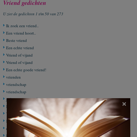
Vriend gedichten
U ziet de gedichten 1 t/m 50 van 273
Ik zoek een vriend..
Een vriend hoort..
Beste vriend
Een echte vriend
Vriend of vijand
Vriend of vijand
Een echte goede vriend!
vrienden
vriendschap
vriendschap
jij bent mijn vriend
×
Mijn beste vriend
Trouwe vriend
Had ik maar een vriend
deze bloemen
Een vriend